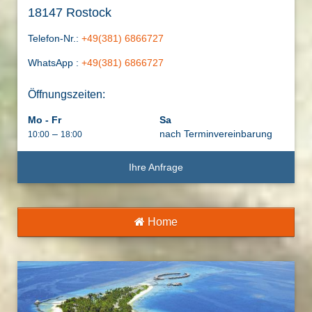
18147 Rostock
Telefon-Nr.:
+49(381) 6866727
WhatsApp :
+49(381) 6866727
Öffnungszeiten:
Mo - Fr
Sa
–
nach Terminvereinbarung
10:00
18:00
Ihre Anfrage
Home