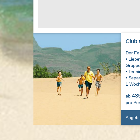
Club 
Der Fe
• Liebe
Gruppe
• Teen
• Separ
1 Woc
43
ab
pro Pe
Angebo